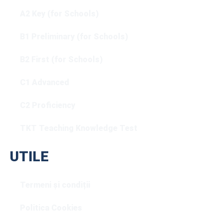
A2 Key (for Schools)
B1 Preliminary (for Schools)
B2 First (for Schools)
C1 Advanced
C2 Proficiency
TKT Teaching Knowledge Test
UTILE
Termeni și condiții
Politica Cookies