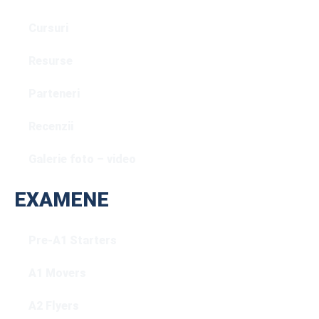
Cursuri
Resurse
Parteneri
Recenzii
Galerie foto – video
EXAMENE
Pre-A1 Starters
A1 Movers
A2 Flyers